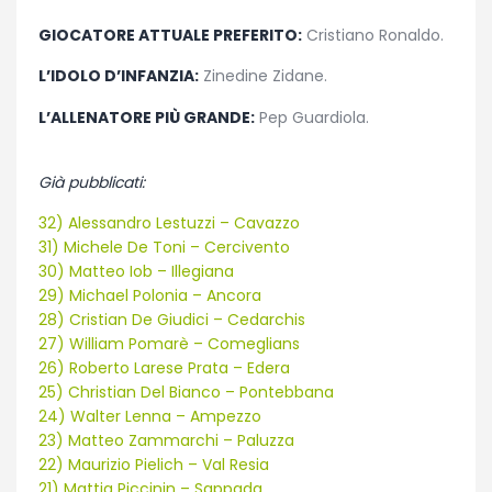
GIOCATORE ATTUALE PREFERITO:
Cristiano Ronaldo.
L’IDOLO D’INFANZIA:
Zinedine Zidane.
L’ALLENATORE PIÙ GRANDE:
Pep Guardiola.
Già pubblicati:
32) Alessandro Lestuzzi – Cavazzo
31) Michele De Toni – Cercivento
30) Matteo Iob – Illegiana
29) Michael Polonia – Ancora
28) Cristian De Giudici – Cedarchis
27) William Pomarè – Comeglians
26) Roberto Larese Prata – Edera
25) Christian Del Bianco – Pontebbana
24) Walter Lenna – Ampezzo
23) Matteo Zammarchi – Paluzza
22) Maurizio Pielich – Val Resia
21) Mattia Piccinin – Sappada