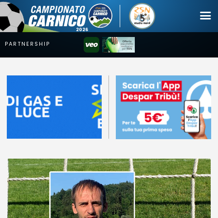
Campionato
Coppa
Squadre
Calendari
News
Mercato
Erreà Cup
Giovanile
Video