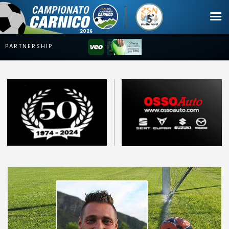
Campionato
Coppa
Squadre
Calendari
News
Mercato
Erreà Cup
Giovanile
Video