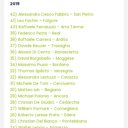
2019
42) Alessandro Cesco Fabbro – San Pietro
41) Leo Fachin – Folgore
40) Raffaele Ferraiuolo – Arta Terme
39) Federico Petris – Real
38) Raffaele Carrera – Ardita
37) Davide Beuzer – Trasaghis
36) Alessio Di Centa – Ravascletto
35) David Borgobello – Moggese
34) Massimo Piussi – Bordano
33) Thomas Spilotti – Verzegnis
32) Alessandro Lestuzzi – Cavazzo
31) Michele De Toni – Cercivento
30) Matteo Iob – Illegiana
29) Michael Polonia – Ancora
28) Cristian De Giudici – Cedarchis
27) William Pomarè – Comeglians
26) Roberto Larese Prata – Edera
25) Christian Del Bianco – Pontebbana
24) Walter Lenna – Ampezzo