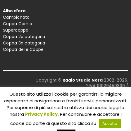
Albo d’oro
Campionato
Coppa Carnia
Supercoppa
Coppa 2a categoria
Coppa 3a categoria
Coppa delle Coppe
Copyright ©
Radio Studio Nord
2002-2026.
P.IVA 01029450309
/
Concept and design:
Five Studio
/
Questo sito utilizza i cookie per garantirti la migliore
Maintenance:
Clyco SRL
. All Rights Reserved.
esperienza di navigazione e fornirti servizi personalizzati.
Per saperne di più sul nostro utilizzo dei cookie leggi la
nostra
Privacy Policy.
Per continuare e accettare i
cookie da parte di questo sito clicca su
Accetta