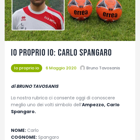
Fotogallery
Io proprio Io: Carlo Spangaro
Io proprio io
6 Maggio 2020
Bruno Tavosanis
di BRUNO TAVOSANIS
La nostra rubrica ci consente oggi di conoscere
meglio uno dei volti simbolo dell’
Ampezzo,
Carlo
Spangaro.
.
NOME:
Carlo
COGNOME:
Spangaro