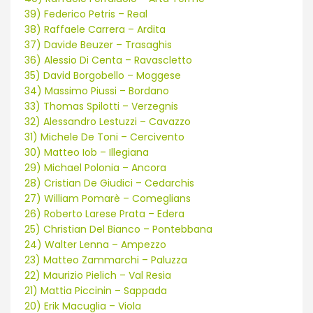
39) Federico Petris – Real
38) Raffaele Carrera – Ardita
37) Davide Beuzer – Trasaghis
36) Alessio Di Centa – Ravascletto
35) David Borgobello – Moggese
34) Massimo Piussi – Bordano
33) Thomas Spilotti – Verzegnis
32) Alessandro Lestuzzi – Cavazzo
31) Michele De Toni – Cercivento
30) Matteo Iob – Illegiana
29) Michael Polonia – Ancora
28) Cristian De Giudici – Cedarchis
27) William Pomarè – Comeglians
26) Roberto Larese Prata – Edera
25) Christian Del Bianco – Pontebbana
24) Walter Lenna – Ampezzo
23) Matteo Zammarchi – Paluzza
22) Maurizio Pielich – Val Resia
21) Mattia Piccinin – Sappada
20) Erik Macuglia – Viola