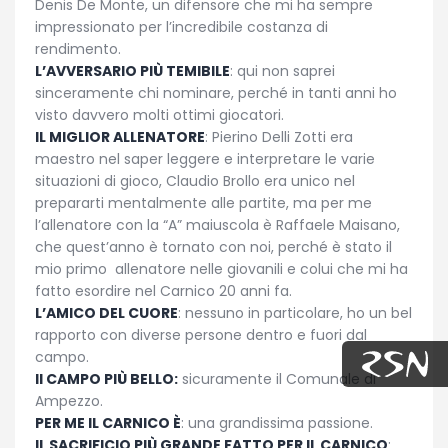
Denis De Monte, un difensore che mi ha sempre
impressionato per l’incredibile costanza di
rendimento.
L’AVVERSARIO PIÙ TEMIBILE
: qui non saprei
sinceramente chi nominare, perché in tanti anni ho
visto davvero molti ottimi giocatori.
IL MIGLIOR ALLENATORE
: Pierino Delli Zotti era
maestro nel saper leggere e interpretare le varie
situazioni di gioco, Claudio Brollo era unico nel
prepararti mentalmente alle partite, ma per me
l’allenatore con la “A” maiuscola è Raffaele Maisano,
che quest’anno è tornato con noi, perché è stato il
mio primo allenatore nelle giovanili e colui che mi ha
fatto esordire nel Carnico 20 anni fa.
L’AMICO DEL CUORE
: nessuno in particolare, ho un bel
rapporto con diverse persone dentro e fuori dal
campo.
Il CAMPO PIÙ BELLO:
sicuramente il Comunale di
Ampezzo.
PER ME IL CARNICO È
: una grandissima passione.
IL SACRIFICIO PIÙ GRANDE FATTO PER IL CARNICO
: