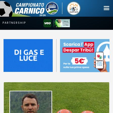
Campionato
Coppa
Squadre
Calendari
News
Mercato
Erreà Cup
Giovanile
Video