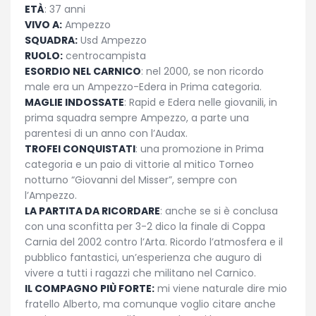
ETÀ
: 37 anni
VIVO A:
Ampezzo
SQUADRA:
Usd Ampezzo
RUOLO:
centrocampista
ESORDIO NEL CARNICO
: nel 2000, se non ricordo
male era un Ampezzo-Edera in Prima categoria.
MAGLIE INDOSSATE
: Rapid e Edera nelle giovanili, in
prima squadra sempre Ampezzo, a parte una
parentesi di un anno con l’Audax.
TROFEI CONQUISTATI
: una promozione in Prima
categoria e un paio di vittorie al mitico Torneo
notturno “Giovanni del Misser”, sempre con
l’Ampezzo.
LA PARTITA DA RICORDARE
: anche se si è conclusa
con una sconfitta per 3-2 dico la finale di Coppa
Carnia del 2002 contro l’Arta. Ricordo l’atmosfera e il
pubblico fantastici, un’esperienza che auguro di
vivere a tutti i ragazzi che militano nel Carnico.
IL COMPAGNO PIÙ FORTE:
mi viene naturale dire mio
fratello Alberto, ma comunque voglio citare anche