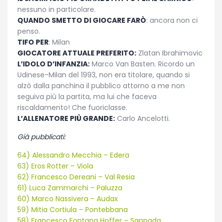
nessuno in particolare.
QUANDO SMETTO DI GIOCARE FARÒ
: ancora non ci
penso.
TIFO PER
: Milan
GIOCATORE ATTUALE PREFERITO:
Zlatan Ibrahimovic
L’IDOLO D’INFANZIA:
Marco Van Basten. Ricordo un
Udinese-Milan del 1993, non era titolare, quando si
alzò dalla panchina il pubblico attorno a me non
seguiva più la partita, ma lui che faceva
riscaldamento! Che fuoriclasse.
L’ALLENATORE PIÙ GRANDE:
Carlo Ancelotti.
Già pubblicati:
64) Alessandro Mecchia – Edera
63) Eros Rotter – Viola
62) Francesco Dereani – Val Resia
61) Luca Zammarchi – Paluzza
60) Marco Nassivera – Audax
59) Mitia Cortiula – Pontebbana
58) Francesco Fontana Hoffer – Sappada