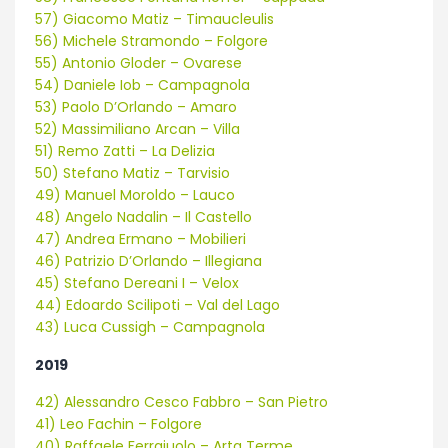
57) Giacomo Matiz – Timaucleulis
56) Michele Stramondo – Folgore
55) Antonio Gloder – Ovarese
54) Daniele Iob – Campagnola
53) Paolo D’Orlando – Amaro
52) Massimiliano Arcan – Villa
51) Remo Zatti – La Delizia
50) Stefano Matiz – Tarvisio
49) Manuel Moroldo – Lauco
48) Angelo Nadalin – Il Castello
47) Andrea Ermano – Mobilieri
46) Patrizio D’Orlando – Illegiana
45) Stefano Dereani I – Velox
44) Edoardo Scilipoti – Val del Lago
43) Luca Cussigh – Campagnola
2019
42) Alessandro Cesco Fabbro – San Pietro
41) Leo Fachin – Folgore
40) Raffaele Ferraiuolo – Arta Terme