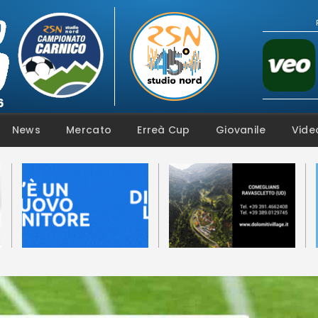
Campionato
News
Mercato
Erreà Cup
Giovanile
Vide
Coppa
Squadre
Calendari
News
Mercato
Erreà Cup
Giovanile