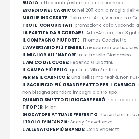
RUOLO:
attaccante/esterno a centrocampo
ESORDIO NEL CARNICO
: nel 2011 con la maglia dell’
MAGLIE INDOSSATE
: Tolmezzo, Arta, Verzegnis e Ce
TROFEI CONQUISTATI
: promozione dalla Seconda al
LA PARTITA DA RICORDARE
: Arta-Amaro, feci 3 gol,
IL COMPAGNO PIÙ FORTE
: Thomas Cocchetto.
L’AVVERSARIO PIÙ TEMIBILE
: nessuno in particolare.
IL MIGLIOR ALLENATORE
: mio fratello Giacomino.
L’AMICO DEL CUORE:
Federico Giuliattini.
IL CAMPO PIÙ BELLO:
quello di Villa Santina.
PER ME IL CARNICO È
: una bellissima realtà, non rius
IL SACRIFICIO PIÙ GRANDE FATTO PER IL CARNICO
:
non bisogna prendere impegni d altro tipo.
QUANDO SMETTO DI GIOCARE FARÒ
: mi piacerebbe
TIFO PER
: Milan.
GIOCATORE ATTUALE PREFERITO
: Zlatan Ibrahimovi
L’IDOLO D’INFANZIA
: Andriy Shevchenko.
L’ALLENATORE PIÙ GRANDE
: Carlo Ancelotti.