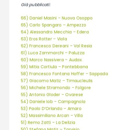
Già pubblicati:
66) Daniel Masini – Nuova Osoppo
65) Carlo Spangaro – Ampezzo
64) Alessandro Mecchia – Edera
63) Eros Rotter – Viola
62) Francesco Dereani – Val Resia
61) Luca Zammarchi – Paluzza
60) Marco Nassivera – Audax
59) Mitia Cortiula – Pontebbana
58) Francesco Fontana Hoffer – Sappada
57) Giacomo Matiz – Timaucleulis
56) Michele Stramondo – Folgore
55) Antonio Gloder – Ovarese
54) Daniele Iob – Campagnola
53) Paolo D’Orlando – Amaro
52) Massimiliano Arcan – Villa
51) Remo Zatti – La Delizia
50) Stefano Matiz – Tarvisio