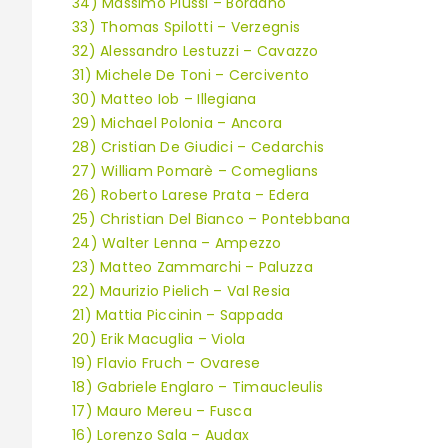
34) Massimo Piussi – Bordano
33) Thomas Spilotti – Verzegnis
32) Alessandro Lestuzzi – Cavazzo
31) Michele De Toni – Cercivento
30) Matteo Iob – Illegiana
29) Michael Polonia – Ancora
28) Cristian De Giudici – Cedarchis
27) William Pomarè – Comeglians
26) Roberto Larese Prata – Edera
25) Christian Del Bianco – Pontebbana
24) Walter Lenna – Ampezzo
23) Matteo Zammarchi – Paluzza
22) Maurizio Pielich – Val Resia
21) Mattia Piccinin – Sappada
20) Erik Macuglia – Viola
19) Flavio Fruch – Ovarese
18) Gabriele Englaro – Timaucleulis
17) Mauro Mereu – Fusca
16) Lorenzo Sala – Audax