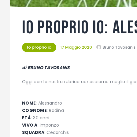
Io proprio Io: Al
Io proprio io
17 Maggio 2020
Bruno Tavosanis
di BRUNO TAVOSANIS
Oggi con la nostra rubrica conosciamo meglio il gi
.
NOME
: Alessandro
COGNOME
: Radina
ETÀ
: 30 anni
VIVO A
: Imponzo
SQUADRA
: Cedarchis