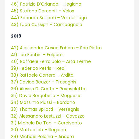
46) Patrizio D’Orlando – Illegiana
45) Stefano Dereani I – Velox
44) Edoardo Scilipoti – Val del Lago
43) Luca Cussigh – Campagnola
2019
42) Alessandro Cesco Fabbro – San Pietro
41) Leo Fachin – Folgore
40) Raffaele Ferraiuolo – Arta Terme
39) Federico Petris – Real
38) Raffaele Carrera – Ardita
37) Davide Beuzer – Trasaghis
36) Alessio Di Centa – Ravascletto
35) David Borgobello – Moggese
34) Massimo Piussi – Bordano
33) Thomas Spilotti – Verzegnis
32) Alessandro Lestuzzi – Cavazzo
31) Michele De Toni – Cercivento
30) Matteo Iob – Illegiana
29) Michael Polonia – Ancora