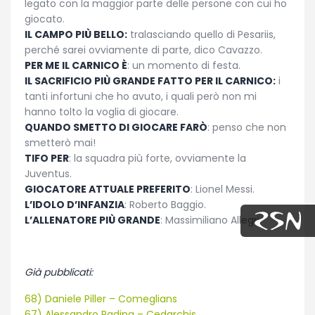
legato con la maggior parte delle persone con cui ho
giocato.
IL CAMPO PIÙ BELLO:
tralasciando quello di Pesariis,
perché sarei ovviamente di parte, dico Cavazzo.
PER ME IL CARNICO È
: un momento di festa.
IL SACRIFICIO PIÙ GRANDE FATTO PER IL CARNICO:
i
tanti infortuni che ho avuto, i quali però non mi
hanno tolto la voglia di giocare.
QUANDO SMETTO DI GIOCARE FARÒ
: penso che non
smetterò mai!
TIFO PER
: la squadra più forte, ovviamente la
Juventus.
GIOCATORE ATTUALE PREFERITO
: Lionel Messi.
L’IDOLO D’INFANZIA
: Roberto Baggio.
L’ALLENATORE PIÙ GRANDE
: Massimiliano Allegri.
Già pubblicati:
68) Daniele Piller – Comeglians
67) Alessandro Radina – Cedarchis