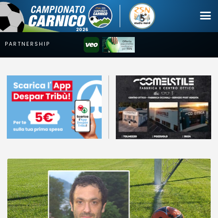
Campionato
Coppa
Squadre
Calendari
News
Mercato
Erreà Cup
Giovanile
Video