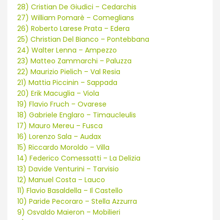
28) Cristian De Giudici – Cedarchis
27) William Pomarè – Comeglians
26) Roberto Larese Prata – Edera
25) Christian Del Bianco – Pontebbana
24) Walter Lenna – Ampezzo
23) Matteo Zammarchi – Paluzza
22) Maurizio Pielich – Val Resia
21) Mattia Piccinin – Sappada
20) Erik Macuglia – Viola
19) Flavio Fruch – Ovarese
18) Gabriele Englaro – Timaucleulis
17) Mauro Mereu – Fusca
16) Lorenzo Sala – Audax
15) Riccardo Moroldo – Villa
14) Federico Comessatti – La Delizia
13) Davide Venturini – Tarvisio
12) Manuel Costa – Lauco
11) Flavio Basaldella – Il Castello
10) Paride Pecoraro – Stella Azzurra
9) Osvaldo Maieron – Mobilieri