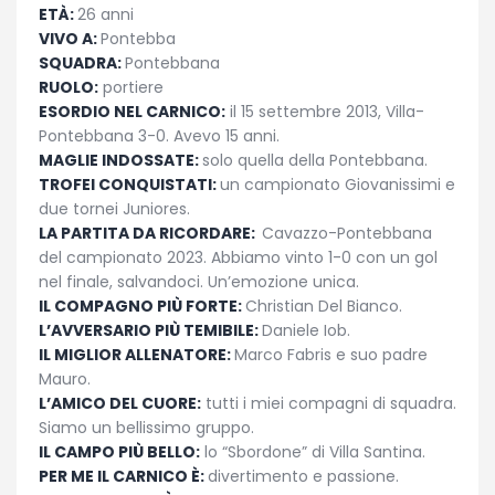
ETÀ:
26 anni
VIVO A:
Pontebba
SQUADRA:
Pontebbana
RUOLO:
portiere
ESORDIO NEL CARNICO:
il 15 settembre 2013, Villa-
Pontebbana 3-0. Avevo 15 anni.
MAGLIE INDOSSATE:
solo quella della Pontebbana.
TROFEI CONQUISTATI:
un campionato Giovanissimi e
due tornei Juniores.
LA PARTITA DA RICORDARE:
Cavazzo-Pontebbana
del campionato 2023. Abbiamo vinto 1-0 con un gol
nel finale, salvandoci. Un’emozione unica.
IL COMPAGNO PIÙ FORTE:
Christian Del Bianco.
L’AVVERSARIO PIÙ TEMIBILE:
Daniele Iob.
IL MIGLIOR ALLENATORE:
Marco Fabris e suo padre
Mauro.
L’AMICO DEL CUORE:
tutti i miei compagni di squadra.
Siamo un bellissimo gruppo.
IL CAMPO PIÙ BELLO:
lo “Sbordone” di Villa Santina.
PER ME IL CARNICO È:
divertimento e passione.