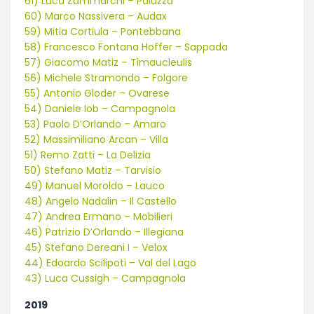
61) Luca Zammarchi – Paluzza
60) Marco Nassivera – Audax
59) Mitia Cortiula – Pontebbana
58) Francesco Fontana Hoffer – Sappada
57) Giacomo Matiz – Timaucleulis
56) Michele Stramondo – Folgore
55) Antonio Gloder – Ovarese
54) Daniele Iob – Campagnola
53) Paolo D’Orlando – Amaro
52) Massimiliano Arcan – Villa
51) Remo Zatti – La Delizia
50) Stefano Matiz – Tarvisio
49) Manuel Moroldo – Lauco
48) Angelo Nadalin – Il Castello
47) Andrea Ermano – Mobilieri
46) Patrizio D’Orlando – Illegiana
45) Stefano Dereani I – Velox
44) Edoardo Scilipoti – Val del Lago
43) Luca Cussigh – Campagnola
2019