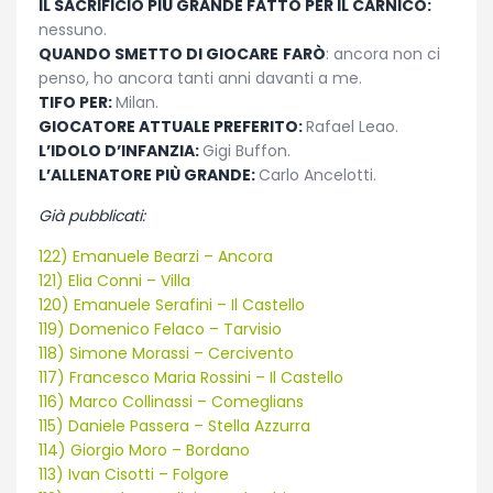
IL SACRIFICIO PIÙ GRANDE FATTO PER IL CARNICO:
nessuno.
QUANDO SMETTO DI GIOCARE
FARÒ
: ancora non ci
penso, ho ancora tanti anni davanti a me.
TIFO PER:
Milan.
GIOCATORE ATTUALE PREFERITO:
Rafael Leao.
L’IDOLO D’INFANZIA:
Gigi Buffon.
L’ALLENATORE PIÙ GRANDE:
Carlo Ancelotti.
Già pubblicati:
122) Emanuele Bearzi – Ancora
121) Elia Conni – Villa
120) Emanuele Serafini – Il Castello
119) Domenico Felaco – Tarvisio
118) Simone Morassi – Cercivento
117) Francesco Maria Rossini – Il Castello
116) Marco Collinassi – Comeglians
115) Daniele Passera – Stella Azzurra
114) Giorgio Moro – Bordano
113) Ivan Cisotti – Folgore