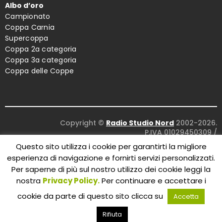
Albo d’oro
Campionato
Coppa Carnia
Supercoppa
Coppa 2a categoria
Coppa 3a categoria
Coppa delle Coppe
Copyright ©
Radio Studio Nord
2002-2026.
P.IVA 01029450309
/
Concept and design:
Five Studio
/
Questo sito utilizza i cookie per garantirti la migliore
Maintenance:
Clyco SRL
. All Rights Reserved.
esperienza di navigazione e fornirti servizi personalizzati.
Per saperne di più sul nostro utilizzo dei cookie leggi la
nostra
Privacy Policy.
Per continuare e accettare i
cookie da parte di questo sito clicca su
Accetta
Rifiuta