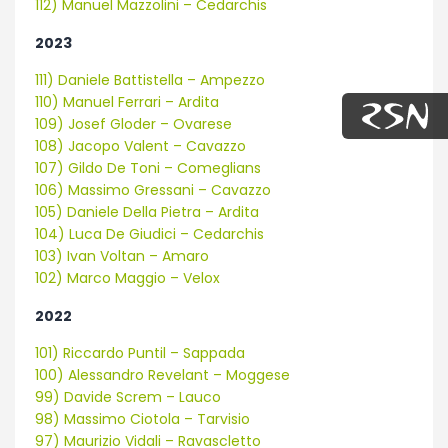
112) Manuel Mazzolini – Cedarchis
2023
111) Daniele Battistella – Ampezzo
110) Manuel Ferrari – Ardita
109) Josef Gloder – Ovarese
108) Jacopo Valent – Cavazzo
107) Gildo De Toni – Comeglians
106) Massimo Gressani – Cavazzo
105) Daniele Della Pietra – Ardita
104) Luca De Giudici – Cedarchis
103) Ivan Voltan – Amaro
102) Marco Maggio – Velox
2022
101) Riccardo Puntil – Sappada
100) Alessandro Revelant – Moggese
99) Davide Screm – Lauco
98) Massimo Ciotola – Tarvisio
97) Maurizio Vidali – Ravascletto