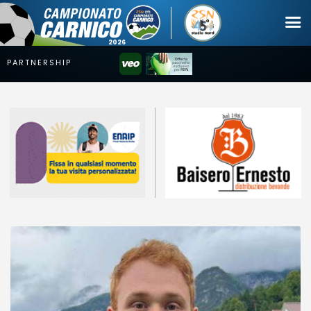
Campionato
Coppa
Squadre
Calendari
News
Mercato
Erreà Cup
Giovanile
Video