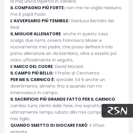
la mia unica tripletta in carriera.
IL COMPAGNO PIÙ FORTE:
non me ne voglia nessuno,
ma è papà Paolo.
L’AVVERSARIO PIÙ TEMIBILE:
Gianluca Bertolini del
Real.
IL MIGLIOR ALLENATORE
: anche in questo caso
scelgo due nomi, ovvero Francesco Moser e
nuovamente mio padre, che posso definire il mio
primo allenatore sin da bambino, oltre a esserlo poi
stato ufficialmente in seguito,
L’AMICO DEL CUORE
: Devid Morassi.
IL CAMPO PIÙ BELLO:
il Prater di Cercivento.
PER ME IL CARNICO È:
speciale. Ed è anche un
divertimento, almeno fino a quando non mi
innervosisco in campo…
IL SACRIFICIO PIÙ GRANDE FATTO PER IL CARNICO
:
cambio turni, rientri dalle ferie, ma soprattutto
ultimamente tempo rubato alla mia compagna e a
mio figlio.
QUANDO SMETTO DI GIOCARE FARÒ
: il tifoso
granata.