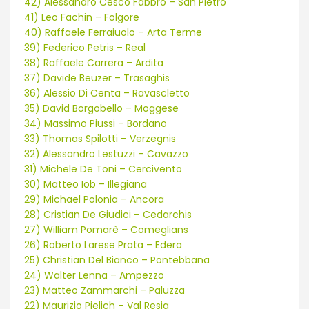
42) Alessandro Cesco Fabbro – San Pietro
41) Leo Fachin – Folgore
40) Raffaele Ferraiuolo – Arta Terme
39) Federico Petris – Real
38) Raffaele Carrera – Ardita
37) Davide Beuzer – Trasaghis
36) Alessio Di Centa – Ravascletto
35) David Borgobello – Moggese
34) Massimo Piussi – Bordano
33) Thomas Spilotti – Verzegnis
32) Alessandro Lestuzzi – Cavazzo
31) Michele De Toni – Cercivento
30) Matteo Iob – Illegiana
29) Michael Polonia – Ancora
28) Cristian De Giudici – Cedarchis
27) William Pomarè – Comeglians
26) Roberto Larese Prata – Edera
25) Christian Del Bianco – Pontebbana
24) Walter Lenna – Ampezzo
23) Matteo Zammarchi – Paluzza
22) Maurizio Pielich – Val Resia