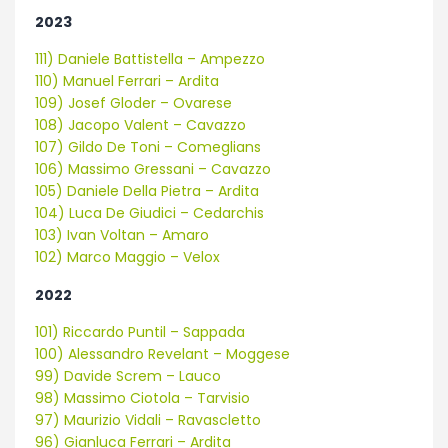
2023
111) Daniele Battistella – Ampezzo
110) Manuel Ferrari – Ardita
109) Josef Gloder – Ovarese
108) Jacopo Valent – Cavazzo
107) Gildo De Toni – Comeglians
106) Massimo Gressani – Cavazzo
105) Daniele Della Pietra – Ardita
104) Luca De Giudici – Cedarchis
103) Ivan Voltan – Amaro
102) Marco Maggio – Velox
2022
101) Riccardo Puntil – Sappada
100) Alessandro Revelant – Moggese
99) Davide Screm – Lauco
98) Massimo Ciotola – Tarvisio
97) Maurizio Vidali – Ravascletto
96) Gianluca Ferrari – Ardita