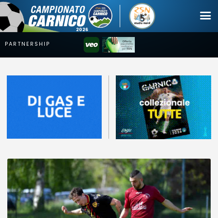
Campionato
Coppa
Squadre
Calendari
News
Mercato
Erreà Cup
Giovanile
Video