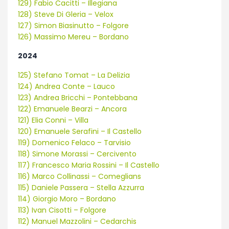
129) Fabio Cacitti – Illegiana
128) Steve Di Gleria – Velox
127) Simon Biasinutto – Folgore
126) Massimo Mereu – Bordano
2024
125) Stefano Tomat – La Delizia
124) Andrea Conte – Lauco
123) Andrea Bricchi – Pontebbana
122) Emanuele Bearzi – Ancora
121) Elia Conni – Villa
120) Emanuele Serafini – Il Castello
119) Domenico Felaco – Tarvisio
118) Simone Morassi – Cercivento
117) Francesco Maria Rossini – Il Castello
116) Marco Collinassi – Comeglians
115) Daniele Passera – Stella Azzurra
114) Giorgio Moro – Bordano
113) Ivan Cisotti – Folgore
112) Manuel Mazzolini – Cedarchis