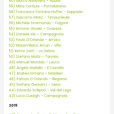
60) Marco Nassivera – Audax
59) Mitia Cortiula – Pontebbana
58) Francesco Fontana Hoffer – Sappada
57) Giacomo Matiz – Timaucleulis
56) Michele Stramondo – Folgore
55) Antonio Gloder – Ovarese
54) Daniele Iob – Campagnola
53) Paolo D’Orlando – Amaro
52) Massimiliano Arcan – Villa
51) Remo Zatti – La Delizia
50) Stefano Matiz – Tarvisio
49) Manuel Moroldo – Lauco
48) Angelo Nadalin – Il Castello
47) Andrea Ermano – Mobilieri
46) Patrizio D’Orlando – Illegiana
45) Stefano Dereani I – Velox
44) Edoardo Scilipoti – Val del Lago
43) Luca Cussigh – Campagnola
2019