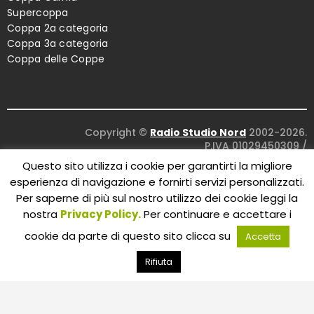
Supercoppa
Coppa 2a categoria
Coppa 3a categoria
Coppa delle Coppe
Copyright ©
Radio Studio Nord
2002-2026.
P.IVA 01029450309
/
Concept and design:
Five Studio
/
Questo sito utilizza i cookie per garantirti la migliore
Maintenance:
Clyco SRL
. All Rights Reserved.
esperienza di navigazione e fornirti servizi personalizzati.
Per saperne di più sul nostro utilizzo dei cookie leggi la
nostra
Privacy Policy.
Per continuare e accettare i
cookie da parte di questo sito clicca su
Accetta
Rifiuta